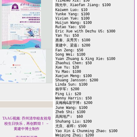
YIZHENG XIE: $50

隋光华、Xiaofan Jiang: $100

Kaiwen Luo: $10

Yunke Yang: $100

Vivian Yue: $100

Huijun Wang: $100

Rutao Yao: $50

Eric Xue with Dezhu US: $300

Yan Yu: $50

惠秦、吴秀芳: $100

黄建中、梁嘉: $200

Fan Zeng: $50

Song Wei: $100

Yuan Zhuang & Xing Xie: $100

Zhaohui Chen: $50

Xue Yu: $20

Yu Mao: $100

Xuejun Meng: $100

Shuang Jansson: $200

Linda Sun: $100

杨学军: $200

Ping Li: $20

Wenny Harris: $50

吴梅梅&裴宇博: $200

June Wang: $100

Zheb Shi: $100

高闽地产:  $60

TAAG视频: 乔州清华校友祝母
Shuhang Liu: $200

校生日快乐，再创辉煌！ －
尤良、崔晖: $500

黄建中博士制作
Yao Xin & Chunming Zhao: $100

Weiping Zhai: $200
