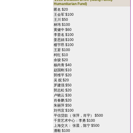
Humanitarian Fund)
匿名 $20
王会军 $100
王川 $50
林玮 $100
黄健中 $60
李荟名 $100
姜思娟 $100
楼宇昂 $100
王莙 $100
柯红 $10
余骏 $20
杨尚青 $40
赵国刚 $10
郭维平 $20
吴 贶 $20
罗建强 $50
郭志松 $20
卢晓云 $30
肖春鹏 $20
朱丽萍 $50
刘书宜 $100
平信贷款（ 张萍，肖宇） $500
千里艺术中心：李勇 $100
上海交大： 张晨，陈宁 $500
潘毅 $100