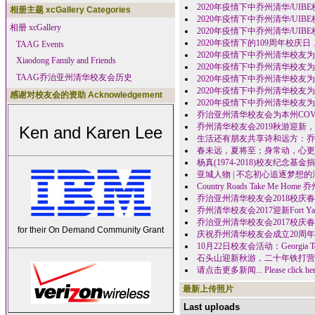
2020年疫情下中乔州清华/UIBE校友为抗疫
相册主题 xcGallery Categories
2020年疫情下中乔州清华/UIBE校友为抗
相册 xcGallery
2020年疫情下中乔州清华/UIBE校友为抗疫作
2020年疫情下的109周年校庆
TAAG Events
2020年疫情下中乔州清华校友为抗疫作出努力
Xiaodong Family and Friends
2020年疫情下中乔州清华校友为抗疫作出努力 
TAAG乔治亚州清华校友会历史
2020年疫情下中乔州清华校友为抗疫作出努力
2020年疫情下中乔州清华校友为抗疫作出努
感谢对校友会的资助 Acknowledgement
2020年疫情下中乔州清华校友为抗疫作出努力 -
乔治亚州清华校友会为本州COVID
乔州清华校友会2019秋游迎新，
Ken and Karen Lee
生活还有朋友共享诗和远方：乔
春未远，夏将至；身常动，心更青
杨真(1974-2018)校友纪念基
亚城人物 | 不忘初心追逐梦想
Country Roads Take M
乔治亚州清华校友会2018校庆
乔州清华校友会2017迎新Fort 
乔治亚州清华校友会2017校庆
for their On Demand Community Grant
庆祝乔州清华校友会成立20周年
10月22日校友会活动：Georg
石头山迎新秋游，二十年铁打营
请点击更多新闻... Please click here 
最新上传照片
Last uploads