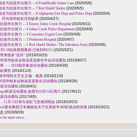
作出努力 -- 8 PruittHealth Senior Care
(2020/5/6)
疫作出努力 -- 7 Red Shield Shelter
(2020/5/5)
出努力 -- 6 Alpharetta Fire Dept and Police Dept
(2020/5/4)
日，乔州清华校友没有缺席
(2020/4/27)
 -- 5 Emory Johns Creek Hospital
(2020/4/11)
-- 4 Johns Creek Police Department
(2020/4/9)
 -- 3 Concentra Urgent Care
(2020/4/9)
力 -- 2 Piedmont Hospital
(2020/4/7)
- 1 Red Shield Shelter / The Salvation Army
(2020/4/6)
-19抗疫慈善募捐 已收到$8211
(2020/3/21)
带来很多“也许”
(2019/10/23)
州清华校友会秋游及迎新生年会活动通知
(2019/9/27)
－－2019校庆春游活动通知
(2019/4/28)
金捐款通告
(2018/11/3)
的清华理科文艺女主编：杨真
(2018/11/3)
e Home 乔州清华校友会秋游及迎新生活动通知
(2018/9/26)
春游活动通知
(2018/4/1)
Yargo秋游活动通知 改期为10月14日周六
(2017/9/12)
春游活动通知
(2017/4/5)
，11月13日举办吴虹飞亚城演唱会
(2016/10/23)
ia Tech著名教授王冬梅校友关于在美留学/科研/就业的讲座
(2016/10/21)
盘
(2016/9/29)
for more news...