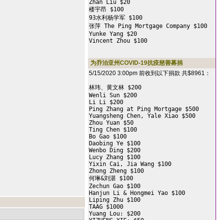
Zhan Liu $20

楼宇昂 $100

93水利杨学军 $100

张萍 The Ping Mortgage Company $100

Yunke Yang $20

Vincent Zhou $100
为乔治亚州COVID-19抗疫慈善募捐
5/15/2020 3:00pm 前收到以下捐款 共$8961：
林玮、黄文林 $200

Wenli Sun $200

Li Li $200

Ping Zhang at Ping Mortgage $500

Yuangsheng Chen, Yale Xiao $500

Zhou Yuan $50

Ting Chen $100

Bo Gao $100

Daobing Ye $100

Wenbo Ding $200

Lucy Zhang $100

Yixin Cai, Jia Wang $100

Zhong Zheng $100

何琳&刘湛 $100

Zechun Gao $100

Hanjun Li & Hongmei Yao $100

Liping Zhu $100

TAAG $1000

Yuang Lou: $200
