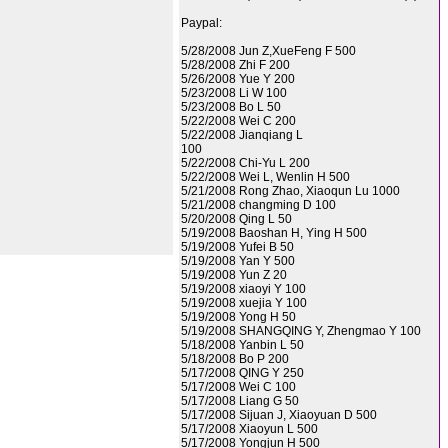
Paypal:
5/28/2008 Jun Z,XueFeng F 500
5/28/2008 Zhi F 200
5/26/2008 Yue Y 200
5/23/2008 Li W 100
5/23/2008 Bo L 50
5/22/2008 Wei C 200
5/22/2008 Jianqiang L
100
5/22/2008 Chi-Yu L 200
5/22/2008 Wei L, Wenlin H 500
5/21/2008 Rong Zhao, Xiaoqun Lu 1000
5/21/2008 changming D 100
5/20/2008 Qing L 50
5/19/2008 Baoshan H, Ying H 500
5/19/2008 Yufei B 50
5/19/2008 Yan Y 500
5/19/2008 Yun Z 20
5/19/2008 xiaoyi Y 100
5/19/2008 xuejia Y 100
5/19/2008 Yong H 50
5/19/2008 SHANGQING Y, Zhengmao Y 100
5/18/2008 Yanbin L 50
5/18/2008 Bo P 200
5/17/2008 QING Y 250
5/17/2008 Wei C 100
5/17/2008 Liang G 50
5/17/2008 Sijuan J, Xiaoyuan D 500
5/17/2008 Xiaoyun L 500
5/17/2008 Yongjun H 500