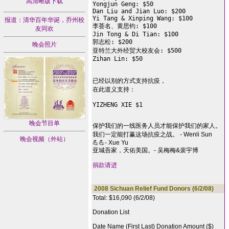
高清晰版下载
Yongjun Geng: $50

Dan Liu and Jian Luo: $200

Yi Tang & Xinping Wang: $100

报道：清华百年华诞，乔州校
李荟名、黄思钧: $100

友同欢
Jin Tong & Di Tian: $100

郭志松: $200

晚会照片
亚特兰大外经贸大校友会: $500

Zihan Lin: $50

已经以别的方式支持抗疫，

在此道义支持：

YIZHENG XIE $1

晚会节目单
保护我们的一线医务人员才能保护我们的家人。
我们一定能打赢这场抗疫之战。 - Wenli Sun
晚会视频（外站）
💪💪- Xue Yu
亚城吾家，天佑美国。- 吴梅梅&裴宇博
捐款请进
2008 Sichuan Relief Fund Donors (6/2/08)
Total: $16,090 (6/2/08)
Donation List
Date Name (First Last) Donation Amount ($)