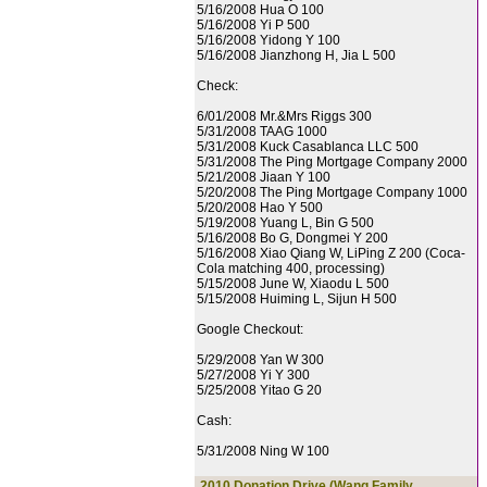
5/16/2008 Hua O 100
5/16/2008 Yi P 500
5/16/2008 Yidong Y 100
5/16/2008 Jianzhong H, Jia L 500
Check:
6/01/2008 Mr.&Mrs Riggs 300
5/31/2008 TAAG 1000
5/31/2008 Kuck Casablanca LLC 500
5/31/2008 The Ping Mortgage Company 2000
5/21/2008 Jiaan Y 100
5/20/2008 The Ping Mortgage Company 1000
5/20/2008 Hao Y 500
5/19/2008 Yuang L, Bin G 500
5/16/2008 Bo G, Dongmei Y 200
5/16/2008 Xiao Qiang W, LiPing Z 200 (Coca-
Cola matching 400, processing)
5/15/2008 June W, Xiaodu L 500
5/15/2008 Huiming L, Sijun H 500
Google Checkout:
5/29/2008 Yan W 300
5/27/2008 Yi Y 300
5/25/2008 Yitao G 20
Cash:
5/31/2008 Ning W 100
2010 Donation Drive (Wang Family