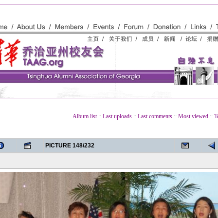
Album list
::
Last uploads
::
Last comments
::
Most viewed
::
T
PICTURE 148/232