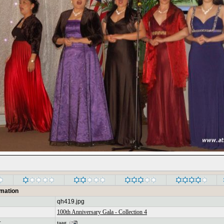
rmation
qh419.jpg
100th Anniversary Gala - Collection 4
:
taag