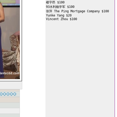
楼宇昂 $100

93水利杨学军 $100

张萍 The Ping Mortgage Company $100

Yunke Yang $20

Vincent Zhou $100