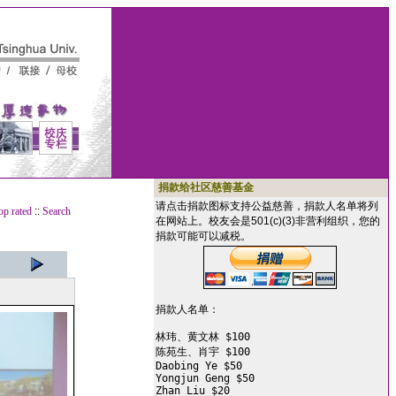
捐款给社区慈善基金
请点击捐款图标支持公益慈善，捐款人名单将列
op rated
::
Search
在网站上。校友会是501(c)(3)非营利组织，您的
捐款可能可以减税。
捐款人名单：

林玮、黄文林 $100

陈苑生、肖宇 $100

Daobing Ye $50

Yongjun Geng $50

Zhan Liu $20
