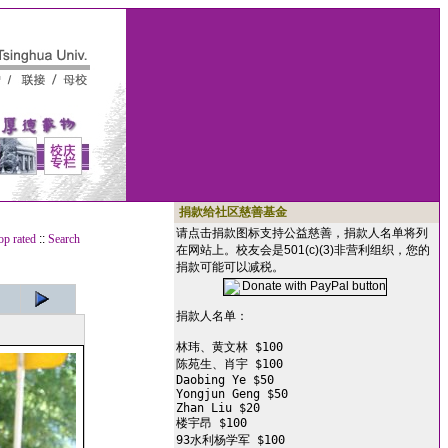
捐款给社区慈善基金
请点击捐款图标支持公益慈善，捐款人名单将列
op rated
::
Search
在网站上。校友会是501(c)(3)非营利组织，您的
捐款可能可以减税。
捐款人名单：

林玮、黄文林 $100

陈苑生、肖宇 $100

Daobing Ye $50

Yongjun Geng $50

Zhan Liu $20

楼宇昂 $100

93水利杨学军 $100
