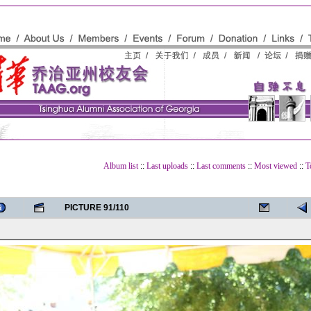
Album list
::
Last uploads
::
Last comments
::
Most viewed
::
T
PICTURE 91/110