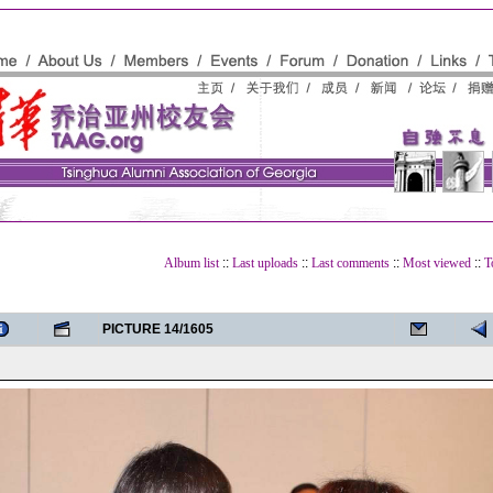
Album list
::
Last uploads
::
Last comments
::
Most viewed
::
T
PICTURE 14/1605