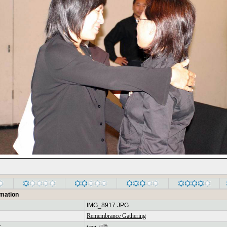
rmation
IMG_8917.JPG
Remembrance Gathering