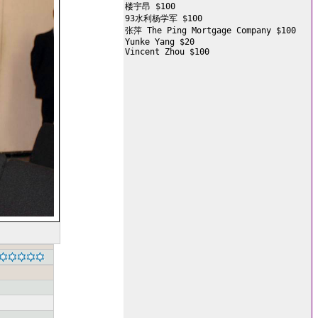
楼宇昂 $100

93水利杨学军 $100

张萍 The Ping Mortgage Company $100

Yunke Yang $20

Vincent Zhou $100