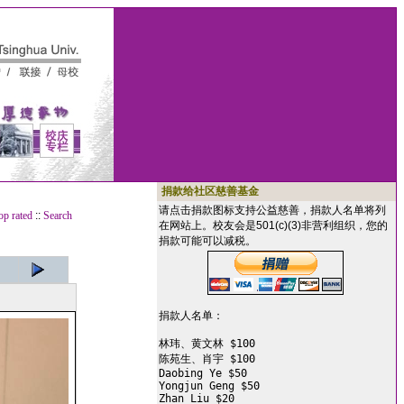
捐款给社区慈善基金
请点击捐款图标支持公益慈善，捐款人名单将列
op rated
::
Search
在网站上。校友会是501(c)(3)非营利组织，您的
捐款可能可以减税。
捐款人名单：

林玮、黄文林 $100

陈苑生、肖宇 $100

Daobing Ye $50

Yongjun Geng $50

Zhan Liu $20
